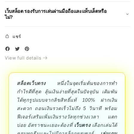
เว็บสล็อต รองรับการเล่นผ่านมือถือและแท็บเล็ตหรือ
ไม่?
แชร์
View full details
สล็อตเว็บตรง
หนึ่งในจุดเริ่มต้นของการทำ
กำไรดีที่สุด ลุ้นเงินง่ายที่สุดในปัจจุบัน เดิมพัน
ได้ทุกรูปแบบจากลิขสิทธิ์แท้ 100% ฝากเงิน
สะดวก ถอนเงินรวดเร็วไม่ถึง 5 วินาที พร้อม
ฟีเจอร์เสริมเพิ่มเงินรางวัลทุกช่วงเวลา แตก
บ่อย อัตราชนะเยอะต้องที่
เว็บตรง
เลือกเล่นได้
ครบทุกธีมและไม่มีการล็อกยูสเซอร์
เล่นเกม