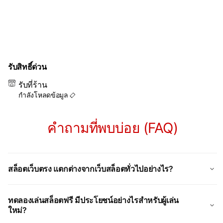
รับสิทธิ์ด่วน
รับที่ร้าน
กำลังโหลดข้อมูล
คำถามที่พบบ่อย (FAQ)
สล็อตเว็บตรง แตกต่างจากเว็บสล็อตทั่วไปอย่างไร?
ทดลองเล่นสล็อตฟรี มีประโยชน์อย่างไรสำหรับผู้เล่น
ใหม่?