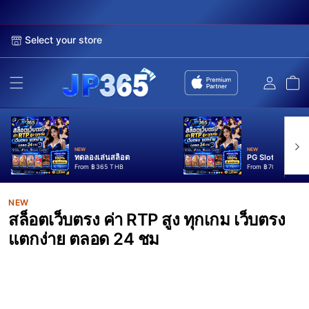
Select your store
ตะกร้า
เข้า
สู่
ระบบ
NEW
NEW
ทดลองเล่นสล็อต
PG Slot
From ฿365 THB
From ฿702.55 THB
NEW
สล็อตเว็บตรง ค่า RTP สูง ทุกเกม เว็บตรง
แตกง่าย ตลอด 24 ชม
SKU:
8888888888
Barcode:
8888888888