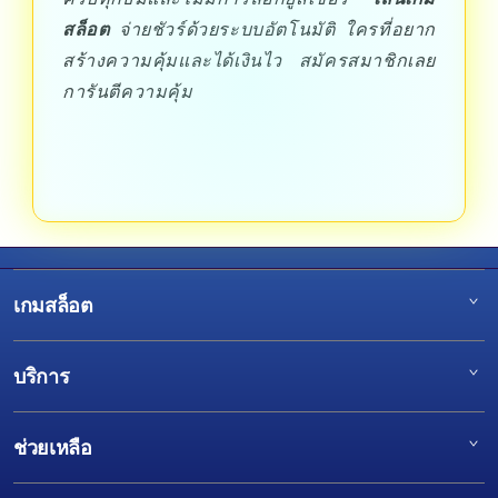
สล็อต
จ่ายชัวร์ด้วยระบบอัตโนมัติ ใครที่อยาก
สร้างความคุ้มและได้เงินไว สมัครสมาชิกเลย
การันตีความคุ้ม
เกมสล็อต
บริการ
JP365
OLYMPUS SLOT
OLYMPUS 1000
ช่วยเหลือ
บริการดูแลสมาชิก
DEMO OLYMPUS
องค์กร