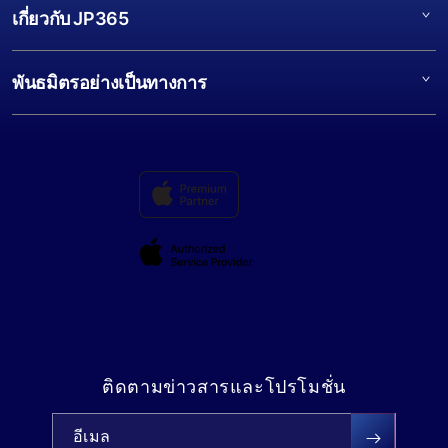
สล็อตเว็บตรง
OLYMPUS 1000 SLOT
เกี่ยวกับ JP365
บัญชีของฉัน
GAME ONLINE
ผู้ให้บริการเว็บตรง
ฝาก-ถอนอัตโนมัติ
SLOT88
โปรโมชั่นและสิทธิพิเศษ
การเงินและธุรกรรม
พันธมิตรอย่างเป็นทางการ
SLOT DEMO
เกี่ยวกับเรา
กิจกรรมพิเศษ
ติดต่อเรา
ช่องทางการติดต่อ
บริการสมาชิก VIP
นโยบายความเป็นส่วนตัว
ทำไมต้องเลือก JP365
เงื่อนไขการใช้งาน
เว็บไซต์หลัก JP365
ติดตามข่าวสารและโปรโมชั่น
อีเมล