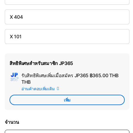
X 404
X 101
สิทธิพิเศษสำหรับสมาชิก JP365
รับสิทธิพิเศษเพิ่มเมื่อสมัคร JP365
฿365.00 THB
เพิ่ม
THB
สิทธ
อ่านคำตอบเพิ่มเติม
พิเ
เพิ่ม
จำนวน