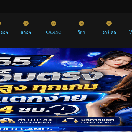
ดฮอต
สล็อต
CASINO
กีฬา
อาร์เคด
โ