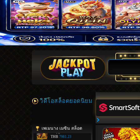
วิดีโอสล็อตยอดนิยม
เพเมนาง เมซิน สล็อต
rickygu****n
THB
7981.23
John Hunter and the