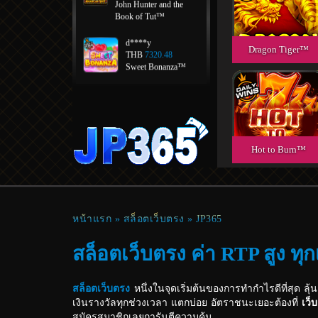
Book of Tut™
d****y
THB
7320.48
Dragon Tiger™
Sweet Bonanza™
Hot to Burn™
หน้าแรก
»
สล็อตเว็บตรง
» JP365
สล็อตเว็บตรง ค่า RTP สูง ท
สล็อตเว็บตรง
หนึ่งในจุดเริ่มต้นของการทำกำไรดีที่สุด ลุ้
เงินรางวัลทุกช่วงเวลา แตกบ่อย อัตราชนะเยอะต้องที่
เว็
สมัครสมาชิกเลยการันตีความคุ้ม