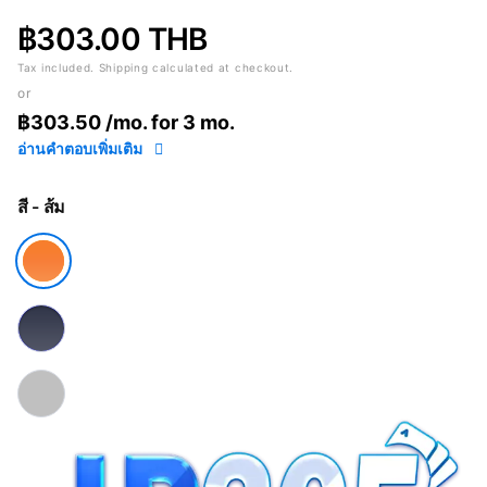
฿303.00 THB
Tax included. Shipping calculated at checkout.
or
฿303.50
/mo. for 3 mo.
อ่านคำตอบเพิ่มเติม
สี
- ส้ม