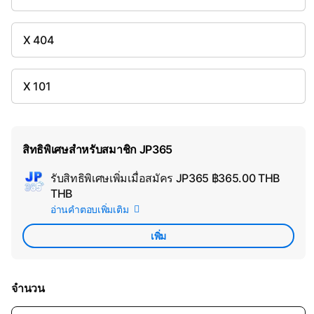
X 404
X 101
สิทธิพิเศษสำหรับสมาชิก JP365
รับสิทธิพิเศษเพิ่มเมื่อสมัคร JP365
฿365.00 THB
เพิ่ม
THB
สิทธ
อ่านคำตอบเพิ่มเติม
พิเ
เพิ่ม
จำนวน