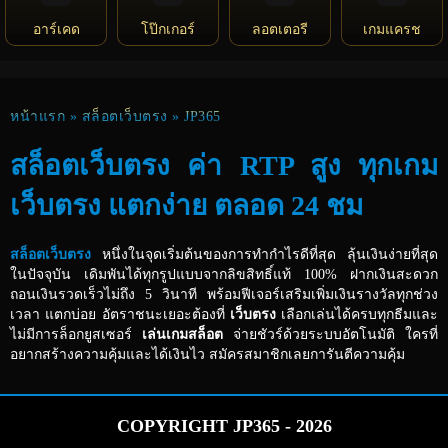
อาร์เคด
โป๊กเกอร์
ลอตเตอรี
เกมแครช
หน้าแรก
»
สล็อตเว็บตรง
» JP365
สล็อตเว็บตรง ค่า RTP สูง ทุกเกม
เว็บตรง แตกง่าย ตลอด 24 ชม
สล็อตเว็บตรง
หนึ่งในจุดเริ่มต้นของการทำกำไรดีที่สุด ลุ้นเงินง่ายที่สุด
ในปัจจุบัน เดิมพันได้ทุกรูปแบบจากลิขสิทธิ์แท้ 100% ฝากเงินสะดวก
ถอนเงินรวดเร็วไม่ถึง 5 วินาที พร้อมฟีเจอร์เสริมเพิ่มเงินรางวัลทุกช่วง
เวลา แตกบ่อย อัตราชนะเยอะต้องที่
เว็บตรง
เลือกเล่นได้ครบทุกธีมและ
ไม่มีการล็อกยูสเซอร์
เล่นเกมสล็อต
จ่ายชัวร์ด้วยระบบอัตโนมัติ ใครที่
อยากสร้างความคุ้มและได้เงินไว สมัครสมาชิกเลยการันตีความคุ้ม
COPYRIGHT JP365 - 2026